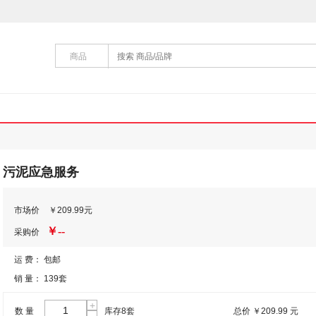
商品
污泥应急服务
市场价
￥
209.99
元
￥
--
采购价
运 费： 包邮
销 量： 139套
+
数 量
库存8套
总价 ￥209.99 元