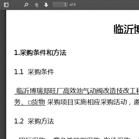
of 6
Toggle
Find
Previous
Next
Sidebar
临沂
1.采购条件和方法
1.1  采购条件
临沂博瑞郑旺厂高效池气动阀改造技改工
务
、
□
货物
采购
项目实施
相应
采购活动，
1.2  采购方法
□招标采购  □
竞争性谈判
采购
询价
采购
□