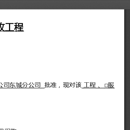
改工程
公司东城分公司
批准，现对该
工程
、
□
服
果
采购