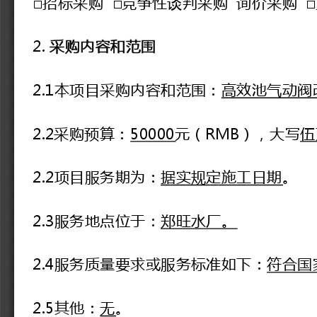
2. 
采购内容和范围
2.1
本项目采购内容和范围：
高效池气动阀
2.2采购预算：
50000
元（
RMB），大写
伍
2.2
项目服务期为
：
据实规定施工日期
。
2.3
服务地点位于
：
郑旺水厂。
2.4
服务质量要求或服务标准如下：
符合国
2.5
其他
：
无
。