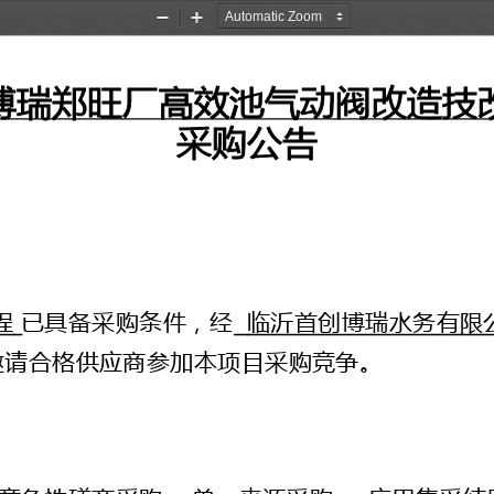
Zoom
Zoom
Out
In
博瑞郑旺厂高效池气动阀改造技
采购公告
程
已具备采购条件，经
临沂首创博瑞水务有限
邀请合格供应商参加本项目采购竞争。
竞争性
磋商采购
□单一来源采购
□
应用集采结